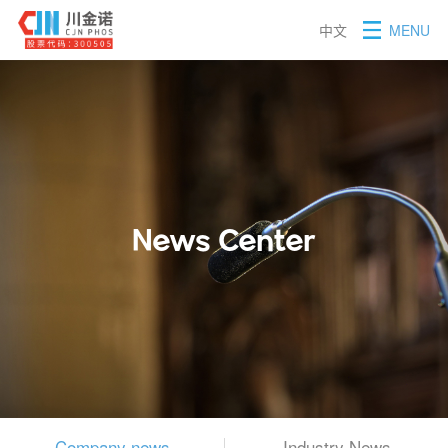
中文
MENU
News Center
Company news
Industry News