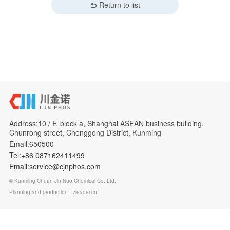
Return to list
Address:10 / F, block a, Shanghai ASEAN business building,
Chunrong street, Chenggong District, Kunming
Email:650500
Tel:+86 087162411499
Email:service@cjnphos.com
© Kunming Chuan Jin Nuo Chemical Co.,Ltd.
Planning and production：zleader.cn