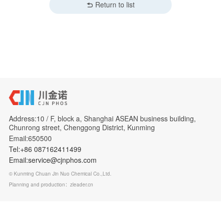
Return to list
Address:10 / F, block a, Shanghai ASEAN business building,
Chunrong street, Chenggong District, Kunming
Email:650500
Tel:+86 087162411499
Email:service@cjnphos.com
© Kunming Chuan Jin Nuo Chemical Co.,Ltd.
Planning and production：zleader.cn